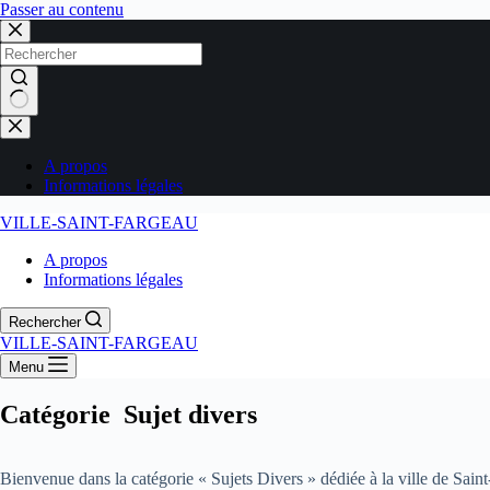
Passer au contenu
Aucun
résultat
A propos
Informations légales
VILLE-SAINT-FARGEAU
A propos
Informations légales
Rechercher
VILLE-SAINT-FARGEAU
Menu
Catégorie
Sujet divers
Bienvenue dans la catégorie « Sujets Divers » dédiée à la ville de Saint-