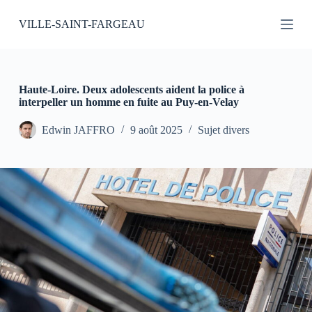
P
VILLE-SAINT-FARGEAU
a
s
s
e
r
a
Haute-Loire. Deux adolescents aident la police à
u
interpeller un homme en fuite au Puy-en-Velay
c
o
Edwin JAFFRO
9 août 2025
Sujet divers
n
t
e
n
u