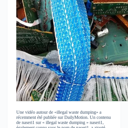
Une vidéo autour de «illegal waste dumping» a
récemment été publiée sur DailyMotion. Un contenu
de naseri1 sur « illegal waste dumping » naseri1,
également connu sous le nom de naseri1, a ajouté