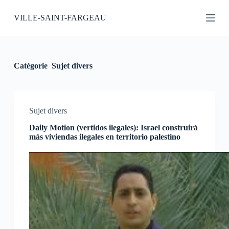
P
VILLE-SAINT-FARGEAU
a
s
s
e
r
a
Catégorie
Sujet divers
u
c
o
n
t
Sujet divers
e
Daily Motion (vertidos ilegales): Israel construirá
n
más viviendas ilegales en territorio palestino
u