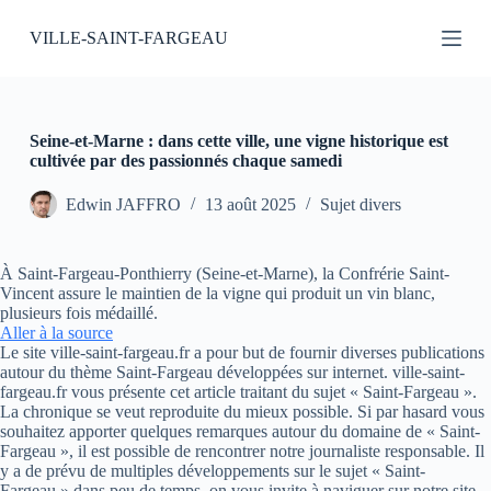
P
VILLE-SAINT-FARGEAU
a
s
s
e
r
a
Seine-et-Marne : dans cette ville, une vigne historique est
u
cultivée par des passionnés chaque samedi
c
o
Edwin JAFFRO
13 août 2025
Sujet divers
n
t
e
À Saint-Fargeau-Ponthierry (Seine-et-Marne), la Confrérie Saint-
n
Vincent assure le maintien de la vigne qui produit un vin blanc,
u
plusieurs fois médaillé.
Aller à la source
Le site ville-saint-fargeau.fr a pour but de fournir diverses publications
autour du thème Saint-Fargeau développées sur internet. ville-saint-
fargeau.fr vous présente cet article traitant du sujet « Saint-Fargeau ».
La chronique se veut reproduite du mieux possible. Si par hasard vous
souhaitez apporter quelques remarques autour du domaine de « Saint-
Fargeau », il est possible de rencontrer notre journaliste responsable. Il
y a de prévu de multiples développements sur le sujet « Saint-
Fargeau » dans peu de temps, on vous invite à naviguer sur notre site