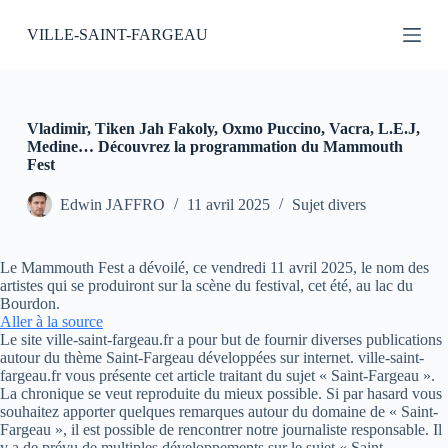
P
VILLE-SAINT-FARGEAU
a
s
s
e
r
a
Vladimir, Tiken Jah Fakoly, Oxmo Puccino, Vacra, L.E.J,
u
Medine… Découvrez la programmation du Mammouth
c
Fest
o
n
Edwin JAFFRO
11 avril 2025
Sujet divers
t
e
n
Le Mammouth Fest a dévoilé, ce vendredi 11 avril 2025, le nom des
u
artistes qui se produiront sur la scène du festival, cet été, au lac du
Bourdon.
Aller à la source
Le site ville-saint-fargeau.fr a pour but de fournir diverses publications
autour du thème Saint-Fargeau développées sur internet. ville-saint-
fargeau.fr vous présente cet article traitant du sujet « Saint-Fargeau ».
La chronique se veut reproduite du mieux possible. Si par hasard vous
souhaitez apporter quelques remarques autour du domaine de « Saint-
Fargeau », il est possible de rencontrer notre journaliste responsable. Il
y a de prévu de multiples développements sur le sujet « Saint-