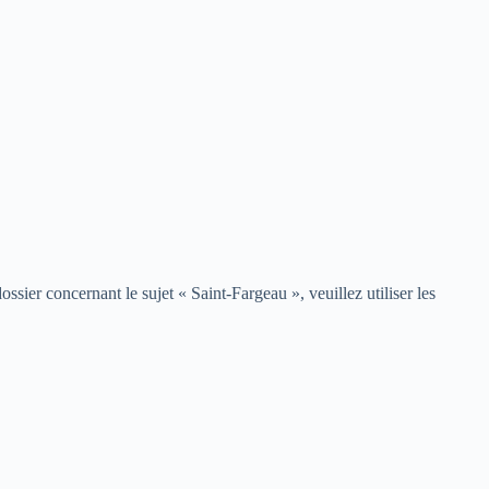
ssier concernant le sujet « Saint-Fargeau », veuillez utiliser les
e web dont le sujet central est « Saint-Fargeau ». ville-saint-fargeau.fr
es futures parutions.