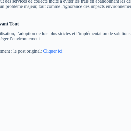
t des services de collecte incite à éviter les frais en abandonnant les dé
 un problème majeur, tout comme l’ignorance des impacts environnementa
avant Tout
lisation, l’adoption de lois plus strictes et l’implémentation de solution
otéger l’environnement.
ement :
le post original:
Cliquer ici