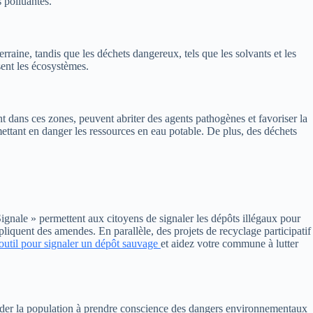
 polluantes.
rraine, tandis que les déchets dangereux, tels que les solvants et les
isent les écosystèmes.
 dans ces zones, peuvent abriter des agents pathogènes et favoriser la
mettant en danger les ressources en eau potable. De plus, des déchets
 Signale » permettent aux citoyens de signaler les dépôts illégaux pour
pliquent des amendes. En parallèle, des projets de recyclage participatif
 outil pour signaler un dépôt sauvage
et aidez votre commune à lutter
 aider la population à prendre conscience des dangers environnementaux