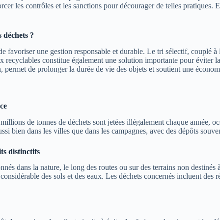
orcer les contrôles et les sanctions pour décourager de telles pratiques. E
s déchets ?
 favoriser une gestion responsable et durable. Le tri sélectif, couplé à 
 recyclables constitue également une solution importante pour éviter la p
n, permet de prolonger la durée de vie des objets et soutient une économ
ce
llions de tonnes de déchets sont jetées illégalement chaque année, occa
i bien dans les villes que dans les campagnes, avec des dépôts souvent 
s distinctifs
 dans la nature, le long des routes ou sur des terrains non destinés à c
ion considérable des sols et des eaux. Les déchets concernés incluent de