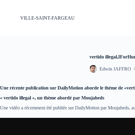
P
a
s
VILLE-SAINT-FARGEAU
s
e
r
a
u
c
o
vertido illegal,IForHu
n
t
Edwin JAFFRO
e
n
u
Une récente publication sur DailyMotion aborde le thème de «verti
« vertido illegal », un thème abordé par Moujaheds
Une vidéo a récemment été publiée sur DailyMotion par Moujaheds, aus