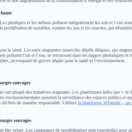
urces et une augmentation de la consommation d’énergie et des émissions
 faune
s plastiques et les métaux polluent intégralement les sols et l’eau soute
la prolifération de nuisibles, comme les rats et les insectes, qui déstabil
la santé. Les eaux stagnantes issues des dépôts illégaux, qui stagnent
s polluent l’air et l’eau, se retrouvant dans les nappes phréatiques et 
dies, provoquant de graves dégâts pour la santé et l’environnement.
écharges sauvages
es ont adopté des initiatives originales. Les plateformes telles que « Je
ades environnementales assurent la surveillance des espaces publics et ap
urs déchets de manière responsable. Utilisez
la plateforme JeSignale – un
charges sauvages
nt être prises. Les campagnes de sensibilisation sont essentielles pour