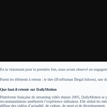
En la visionnant pour la première fois, nous avons observé un engageme
Parmi les éléments à retenir : le titre (IForHuman İllegal Isiloon), une d
Que faut-il retenir sur DailyMotion
Plateforme française de streaming vidéo depuis 2005, DailyMotion se p
recommandations améliorent l’expérience utilisateur. Elle séduit les méd
diffuse des vidéos d’actualité, de culture, de sport et de divertissement.