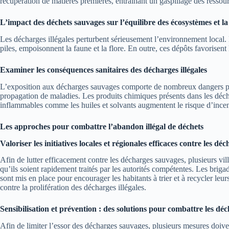
récupération de matières premières, entraînant un gaspillage des resso
L’impact des déchets sauvages sur l’équilibre des écosystèmes et la
Les décharges illégales perturbent sérieusement l’environnement local. Le
piles, empoisonnent la faune et la flore. En outre, ces dépôts favorisent 
Examiner les conséquences sanitaires des décharges illégales
L’exposition aux décharges sauvages comporte de nombreux dangers pour 
propagation de maladies. Les produits chimiques présents dans les déchet
inflammables comme les huiles et solvants augmentent le risque d’incen
Les approches pour combattre l’abandon illégal de déchets
Valoriser les initiatives locales et régionales efficaces contre les d
Afin de lutter efficacement contre les décharges sauvages, plusieurs vill
qu’ils soient rapidement traités par les autorités compétentes. Les brig
sont mis en place pour encourager les habitants à trier et à recycler le
contre la prolifération des décharges illégales.
Sensibilisation et prévention : des solutions pour combattre les dé
Afin de limiter l’essor des décharges sauvages, plusieurs mesures doive