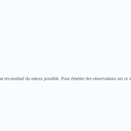
eut reconstitué du mieux possible. Pour émettre des observations sur ce do
teforme numérique qui rassemble de nombreuses informations publiées sur l
sultant de façon régulière nos contenus de blog vous serez au courant d