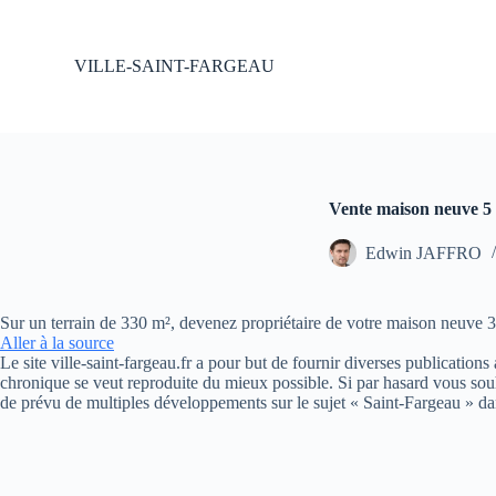
P
a
s
VILLE-SAINT-FARGEAU
s
e
r
a
u
c
o
Vente maison neuve 5 
n
t
Edwin JAFFRO
e
n
u
Sur un terrain de 330 m², devenez propriétaire de votre maison neuve
Aller à la source
Le site ville-saint-fargeau.fr a pour but de fournir diverses publication
chronique se veut reproduite du mieux possible. Si par hasard vous souh
de prévu de multiples développements sur le sujet « Saint-Fargeau » da