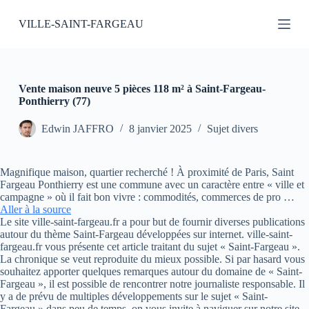
P
VILLE-SAINT-FARGEAU
a
s
s
e
r
a
Vente maison neuve 5 pièces 118 m² à Saint-Fargeau-
u
Ponthierry (77)
c
o
Edwin JAFFRO
8 janvier 2025
Sujet divers
n
t
e
Magnifique maison, quartier recherché ! À proximité de Paris, Saint
n
Fargeau Ponthierry est une commune avec un caractère entre « ville et
u
campagne » où il fait bon vivre : commodités, commerces de pro …
Aller à la source
Le site ville-saint-fargeau.fr a pour but de fournir diverses publications
autour du thème Saint-Fargeau développées sur internet. ville-saint-
fargeau.fr vous présente cet article traitant du sujet « Saint-Fargeau ».
La chronique se veut reproduite du mieux possible. Si par hasard vous
souhaitez apporter quelques remarques autour du domaine de « Saint-
Fargeau », il est possible de rencontrer notre journaliste responsable. Il
y a de prévu de multiples développements sur le sujet « Saint-
Fargeau » dans peu de temps, on vous invite à naviguer sur notre site