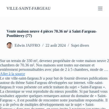
P
VILLE-SAINT-FARGEAU
a
s
s
e
r
a
Vente maison neuve 4 pièces 70.36 m² à Saint-Fargeau-
u
Ponthierry (77)
c
o
Edwin JAFFRO
22 août 2024
Sujet divers
n
t
e
Sur un terrain de 330 m², devenez propriétaire de votre maison neuve 2
n
chambres de 70.36 m². Nos maisons sont toutes sur-mesure et
u
entièrement personnalisables avec plan de 2 à 5 chambres, mode de …
Aller à la source
Le site ville-saint-fargeau.fr a pour but de fournir diverses publications
autour du thème Saint-Fargeau développées sur internet. ville-saint-
fargeau.fr vous présente cet article traitant du sujet « Saint-Fargeau ».
La chronique se veut reproduite du mieux possible. Si par hasard vous
souhaitez apporter quelques remarques autour du domaine de « Saint-
Fargeau », il est possible de rencontrer notre journaliste responsable. Il
y a de prévu de multiples développements sur le sujet « Saint-
Fargeau » dans peu de temps, on vous invite à naviguer sur notre site