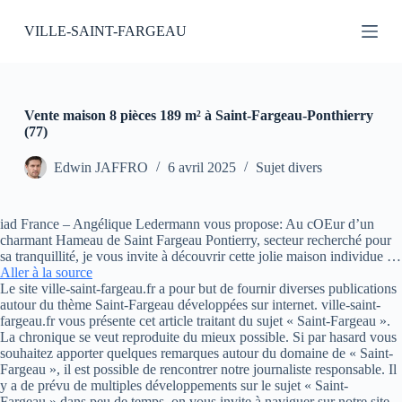
P
VILLE-SAINT-FARGEAU
a
s
s
e
r
a
Vente maison 8 pièces 189 m² à Saint-Fargeau-Ponthierry
u
(77)
c
o
Edwin JAFFRO
6 avril 2025
Sujet divers
n
t
e
iad France – Angélique Ledermann vous propose: Au cOEur d’un
n
charmant Hameau de Saint Fargeau Pontierry, secteur recherché pour
u
sa tranquillité, je vous invite à découvrir cette jolie maison individue …
Aller à la source
Le site ville-saint-fargeau.fr a pour but de fournir diverses publications
autour du thème Saint-Fargeau développées sur internet. ville-saint-
fargeau.fr vous présente cet article traitant du sujet « Saint-Fargeau ».
La chronique se veut reproduite du mieux possible. Si par hasard vous
souhaitez apporter quelques remarques autour du domaine de « Saint-
Fargeau », il est possible de rencontrer notre journaliste responsable. Il
y a de prévu de multiples développements sur le sujet « Saint-
Fargeau » dans peu de temps, on vous invite à naviguer sur notre site