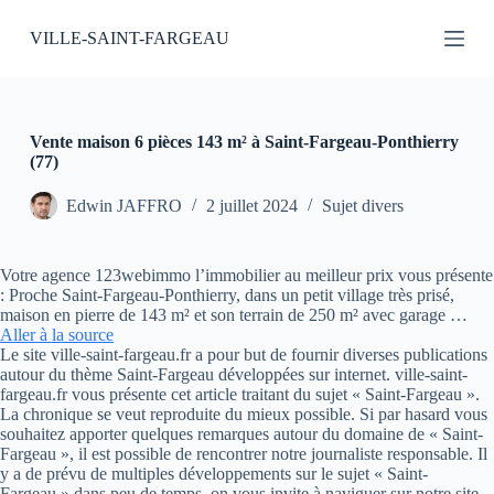
P
VILLE-SAINT-FARGEAU
a
s
s
e
r
a
Vente maison 6 pièces 143 m² à Saint-Fargeau-Ponthierry
u
(77)
c
o
Edwin JAFFRO
2 juillet 2024
Sujet divers
n
t
e
Votre agence 123webimmo l’immobilier au meilleur prix vous présente
n
: Proche Saint-Fargeau-Ponthierry, dans un petit village très prisé,
u
maison en pierre de 143 m² et son terrain de 250 m² avec garage …
Aller à la source
Le site ville-saint-fargeau.fr a pour but de fournir diverses publications
autour du thème Saint-Fargeau développées sur internet. ville-saint-
fargeau.fr vous présente cet article traitant du sujet « Saint-Fargeau ».
La chronique se veut reproduite du mieux possible. Si par hasard vous
souhaitez apporter quelques remarques autour du domaine de « Saint-
Fargeau », il est possible de rencontrer notre journaliste responsable. Il
y a de prévu de multiples développements sur le sujet « Saint-
Fargeau » dans peu de temps, on vous invite à naviguer sur notre site