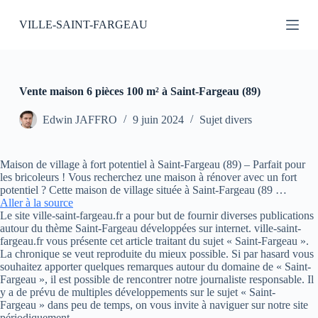
P
VILLE-SAINT-FARGEAU
a
s
s
e
r
a
Vente maison 6 pièces 100 m² à Saint-Fargeau (89)
u
c
Edwin JAFFRO
9 juin 2024
Sujet divers
o
n
t
Maison de village à fort potentiel à Saint-Fargeau (89) – Parfait pour
e
les bricoleurs ! Vous recherchez une maison à rénover avec un fort
n
potentiel ? Cette maison de village située à Saint-Fargeau (89 …
u
Aller à la source
Le site ville-saint-fargeau.fr a pour but de fournir diverses publications
autour du thème Saint-Fargeau développées sur internet. ville-saint-
fargeau.fr vous présente cet article traitant du sujet « Saint-Fargeau ».
La chronique se veut reproduite du mieux possible. Si par hasard vous
souhaitez apporter quelques remarques autour du domaine de « Saint-
Fargeau », il est possible de rencontrer notre journaliste responsable. Il
y a de prévu de multiples développements sur le sujet « Saint-
Fargeau » dans peu de temps, on vous invite à naviguer sur notre site
périodiquement.