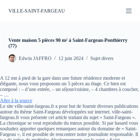
P
VILLE-SAINT-FARGEAU
a
s
s
e
r
a
Vente maison 5 pièces 90 m² à Saint-Fargeau-Ponthierry
u
(77)
c
o
Edwin JAFFRO
12 juin 2024
Sujet divers
n
t
e
A 12 mn à pied de la gare dans une future résidence moderne et
n
élégante, nous vous proposons un 5 pièces au étage. Ce bien est
u
composé : – d’une entrée, – un séjour/cuisine, – 4 chambres à coucher,
– …
Aller à la source
Le site ville-saint-fargeau.fr a pour but de fournir diverses publications
autour du thème Saint-Fargeau développées sur internet. ville-saint-
fargeau.fr vous présente cet article traitant du sujet « Saint-Fargeau ».
La chronique se veut reproduite du mieux possible. Si par hasard vous
souhaitez apporter quelques remarques autour du domaine de « Saint-
Fargeau », il est possible de rencontrer notre journaliste responsable. Il
y a de prévu de multiples développements sur le sujet « Saint-