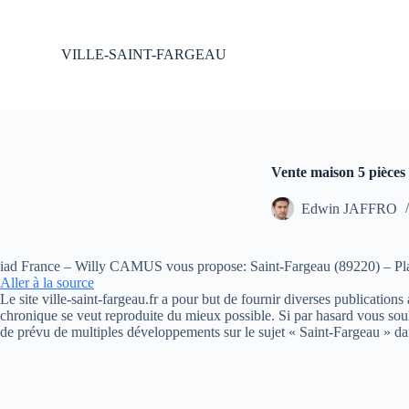
P
a
s
VILLE-SAINT-FARGEAU
s
e
r
a
u
c
o
Vente maison 5 pièces
n
t
Edwin JAFFRO
e
n
u
iad France – Willy CAMUS vous propose: Saint-Fargeau (89220) – Plain
Aller à la source
Le site ville-saint-fargeau.fr a pour but de fournir diverses publication
chronique se veut reproduite du mieux possible. Si par hasard vous souh
de prévu de multiples développements sur le sujet « Saint-Fargeau » da