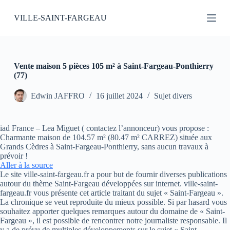
P
VILLE-SAINT-FARGEAU
a
s
s
e
r
a
Vente maison 5 pièces 105 m² à Saint-Fargeau-Ponthierry
u
(77)
c
o
Edwin JAFFRO
16 juillet 2024
Sujet divers
n
t
e
iad France – Lea Miguet ( contactez l’annonceur) vous propose :
n
Charmante maison de 104.57 m² (80.47 m² CARREZ) située aux
u
Grands Cèdres à Saint-Fargeau-Ponthierry, sans aucun travaux à
prévoir !
Aller à la source
Le site ville-saint-fargeau.fr a pour but de fournir diverses publications
autour du thème Saint-Fargeau développées sur internet. ville-saint-
fargeau.fr vous présente cet article traitant du sujet « Saint-Fargeau ».
La chronique se veut reproduite du mieux possible. Si par hasard vous
souhaitez apporter quelques remarques autour du domaine de « Saint-
Fargeau », il est possible de rencontrer notre journaliste responsable. Il
y a de prévu de multiples développements sur le sujet « Saint-