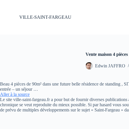
P
a
s
VILLE-SAINT-FARGEAU
s
e
r
a
u
c
o
Vente maison 4 pièces
n
t
Edwin JAFFRO
e
n
u
Beau 4 pièces de 90m² dans une future belle résidence de stan
entrée – un séjour …
Aller à la source
Le site ville-saint-fargeau.fr a pour but de fournir diverses publication
chronique se veut reproduite du mieux possible. Si par hasard vous souh
de prévu de multiples développements sur le sujet « Saint-Fargeau » da