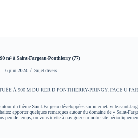
 90 m² à Saint-Fargeau-Ponthierry (77)
16 juin 2024
Sujet divers
ding , SITUÉE À 900 M DU RER D PONTHIERRY-PRINGY, FACE U PARC
s autour du thème Saint-Fargeau développées sur internet. ville-saint-farg
aitez apporter quelques remarques autour du domaine de « Saint-Fargeau »
ns peu de temps, on vous invite à naviguer sur notre site périodiquemen