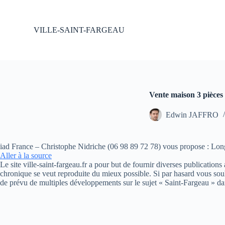
P
a
s
VILLE-SAINT-FARGEAU
s
e
r
a
u
c
o
Vente maison 3 pièces
n
t
Edwin JAFFRO
e
n
u
iad France – Christophe Nidriche (06 98 89 72 78) vous propose : Long
Aller à la source
Le site ville-saint-fargeau.fr a pour but de fournir diverses publication
chronique se veut reproduite du mieux possible. Si par hasard vous souh
de prévu de multiples développements sur le sujet « Saint-Fargeau » da