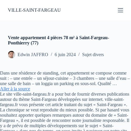
P
VILLE-SAINT-FARGEAU
a
s
s
e
r
a
Vente appartement 4 pièces 78 m² à Saint-Fargeau-
u
Ponthierry (77)
c
o
Edwin JAFFRO
6 juin 2024
Sujet divers
n
t
e
Dans une résidence de standing, cet appartement se compose comme
n
suit : – une entrée – un séjour-cuisine – 3 chambres – une salle d’eau –
u
une salle de bain – un loggia un parking en sous-sol. Qualité …
Aller à la source
Le site ville-saint-fargeau.fr a pour but de fournir diverses publications
autour du thème Saint-Fargeau développées sur internet. ville-saint-
fargeau.fr vous présente cet article traitant du sujet « Saint-Fargeau ».
La chronique se veut reproduite du mieux possible. Si par hasard vous
souhaitez apporter quelques remarques autour du domaine de « Saint-
Fargeau », il est possible de rencontrer notre journaliste responsable. Il
y a de prévu de multiples développements sur le sujet « Saint-
Fargeau » dans peu de temps, on vous invite à naviguer sur notre site