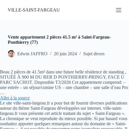
P
VILLE-SAINT-FARGEAU
a
s
s
e
r
a
Vente appartement 2 pièces 41.5 m² à Saint-Fargeau-
u
Ponthierry (77)
c
o
Edwin JAFFRO
20 juin 2024
Sujet divers
n
t
e
Beau 2 pièces de 41.5m² dans une future belle résidence de standing ,
n
SITUÉE À 900 M DU RER D PONTHIERRY-PRINGY, FACE U
u
PARC SACHOT. Disponible T3/2026 Cet appartement comprend: –
une entrée – un séjour/cuisine US – une chambre – une salle d’eau Pro
…
Aller à la source
Le site ville-saint-fargeau.fr a pour but de fournir diverses publications
autour du thème Saint-Fargeau développées sur internet. ville-saint-
fargeau.fr vous présente cet article traitant du sujet « Saint-Fargeau ».
La chronique se veut reproduite du mieux possible. Si par hasard vous
souhaitez apporter quelques remarques autour du domaine de « Saint-
Fargeau », il est possible de rencontrer notre journaliste responsable. Il