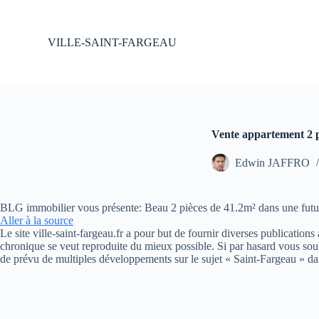
P
a
s
VILLE-SAINT-FARGEAU
s
e
r
a
u
c
o
Vente appartement 2 p
n
t
Edwin JAFFRO
e
n
u
BLG immobilier vous présente: Beau 2 pièces de 41.2m² dans une future 
Aller à la source
Le site ville-saint-fargeau.fr a pour but de fournir diverses publication
chronique se veut reproduite du mieux possible. Si par hasard vous souh
de prévu de multiples développements sur le sujet « Saint-Fargeau » da