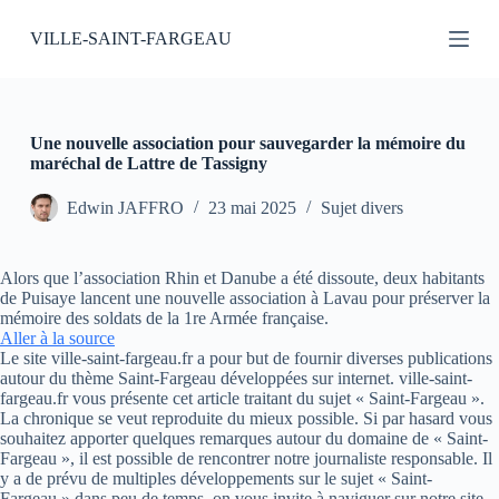
P
VILLE-SAINT-FARGEAU
a
s
s
e
r
a
Une nouvelle association pour sauvegarder la mémoire du
u
maréchal de Lattre de Tassigny
c
o
Edwin JAFFRO
23 mai 2025
Sujet divers
n
t
e
Alors que l’association Rhin et Danube a été dissoute, deux habitants
n
de Puisaye lancent une nouvelle association à Lavau pour préserver la
u
mémoire des soldats de la 1re Armée française.
Aller à la source
Le site ville-saint-fargeau.fr a pour but de fournir diverses publications
autour du thème Saint-Fargeau développées sur internet. ville-saint-
fargeau.fr vous présente cet article traitant du sujet « Saint-Fargeau ».
La chronique se veut reproduite du mieux possible. Si par hasard vous
souhaitez apporter quelques remarques autour du domaine de « Saint-
Fargeau », il est possible de rencontrer notre journaliste responsable. Il
y a de prévu de multiples développements sur le sujet « Saint-
Fargeau » dans peu de temps, on vous invite à naviguer sur notre site