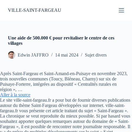
P
VILLE-SAINT-FARGEAU
a
s
s
e
r
a
Une aide de 500.000 € pour revitaliser le centre de ces
u
villages
c
o
Edwin JAFFRO
14 mai 2024
Sujet divers
n
t
e
Après Saint-Fargeau et Saint-Amand-en-Puisaye en novembre 2023,
n
trois nouvelles communes (Toucy, Bléneau, Charny) sur six de
u
Puisaye-Forterre, intégrées au dispositif « Centralités rurales en
région », …
Aller à la source
Le site ville-saint-fargeau.fr a pour but de fournir diverses publications
autour du thème Saint-Fargeau développées sur internet. ville-saint-
fargeau.fr vous présente cet article traitant du sujet « Saint-Fargeau ».
La chronique se veut reproduite du mieux possible. Si par hasard vous
souhaitez apporter quelques remarques autour du domaine de « Saint-
Fargeau », il est possible de rencontrer notre journaliste responsable. Il
y a de prévu de multiples développements sur le sujet « Saint-