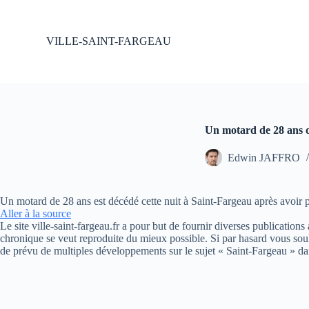
P
a
s
VILLE-SAINT-FARGEAU
s
e
r
a
u
c
o
Un motard de 28 ans 
n
t
Edwin JAFFRO
e
n
u
Un motard de 28 ans est décédé cette nuit à Saint-Fargeau après avoir p
Aller à la source
Le site ville-saint-fargeau.fr a pour but de fournir diverses publication
chronique se veut reproduite du mieux possible. Si par hasard vous souh
de prévu de multiples développements sur le sujet « Saint-Fargeau » da