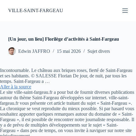
P
VILLE-SAINT-FARGEAU
a
s
s
e
r
a
[Un jour, un lieu] Florilège d’activités à Saint-Fargeau
u
c
Edwin JAFFRO
15 mai 2026
Sujet divers
o
n
t
Incontournable. Le château aux briques roses, fierté de Saint-Fargeau
e
et ses habitants. © SALESSE Florian De jour, de nuit, par tous les
n
temps. Saint-Fargeau a …
u
Aller à la source
Le site ville-saint-fargeau.fr a pour but de fournir diverses publications
autour du thème Saint-Fargeau développées sur internet. ville-saint-
fargeau.fr vous présente cet article traitant du sujet « Saint-Fargeau ».
La chronique se veut reproduite du mieux possible. Si par hasard vous
souhaitez apporter quelques remarques autour du domaine de « Saint-
Fargeau », il est possible de rencontrer notre journaliste responsable. Il
y a de prévu de multiples développements sur le sujet « Saint-
Fargeau » dans peu de temps, on vous invite à naviguer sur notre site
périodiquement.