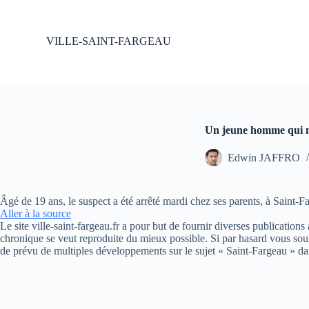
P
a
s
VILLE-SAINT-FARGEAU
s
e
r
a
u
c
o
Un jeune homme qui me
n
t
Edwin JAFFRO
e
n
u
Âgé de 19 ans, le suspect a été arrêté mardi chez ses parents, à Saint-F
Aller à la source
Le site ville-saint-fargeau.fr a pour but de fournir diverses publication
chronique se veut reproduite du mieux possible. Si par hasard vous souh
de prévu de multiples développements sur le sujet « Saint-Fargeau » da