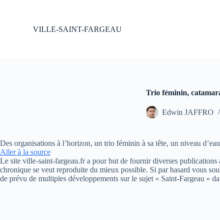
P
a
s
VILLE-SAINT-FARGEAU
s
e
r
a
u
c
o
Trio féminin, catamar
n
t
Edwin JAFFRO
e
n
u
Des organisations à l’horizon, un trio féminin à sa tête, un niveau d’e
Aller à la source
Le site ville-saint-fargeau.fr a pour but de fournir diverses publication
chronique se veut reproduite du mieux possible. Si par hasard vous souh
de prévu de multiples développements sur le sujet « Saint-Fargeau » da