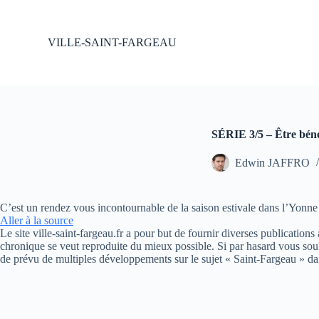
P
a
s
VILLE-SAINT-FARGEAU
s
e
r
a
u
c
o
SÉRIE 3/5 – Être bénév
n
t
Edwin JAFFRO
e
n
u
C’est un rendez vous incontournable de la saison estivale dans l’Yonne
Aller à la source
Le site ville-saint-fargeau.fr a pour but de fournir diverses publication
chronique se veut reproduite du mieux possible. Si par hasard vous souh
de prévu de multiples développements sur le sujet « Saint-Fargeau » da