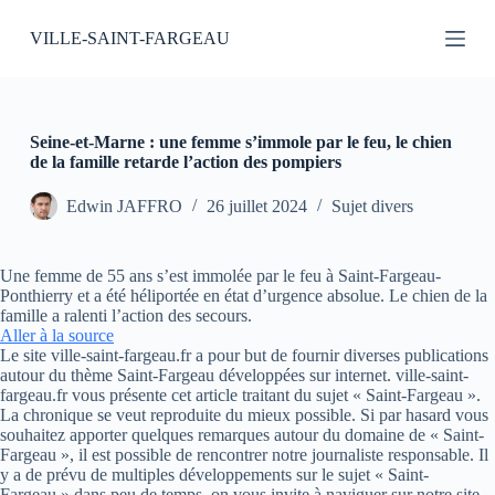
P
VILLE-SAINT-FARGEAU
a
s
s
e
r
a
Seine-et-Marne : une femme s’immole par le feu, le chien
u
de la famille retarde l’action des pompiers
c
o
Edwin JAFFRO
26 juillet 2024
Sujet divers
n
t
e
Une femme de 55 ans s’est immolée par le feu à Saint-Fargeau-
n
Ponthierry et a été héliportée en état d’urgence absolue. Le chien de la
u
famille a ralenti l’action des secours.
Aller à la source
Le site ville-saint-fargeau.fr a pour but de fournir diverses publications
autour du thème Saint-Fargeau développées sur internet. ville-saint-
fargeau.fr vous présente cet article traitant du sujet « Saint-Fargeau ».
La chronique se veut reproduite du mieux possible. Si par hasard vous
souhaitez apporter quelques remarques autour du domaine de « Saint-
Fargeau », il est possible de rencontrer notre journaliste responsable. Il
y a de prévu de multiples développements sur le sujet « Saint-
Fargeau » dans peu de temps, on vous invite à naviguer sur notre site