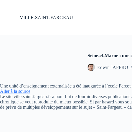
P
a
s
VILLE-SAINT-FARGEAU
s
e
r
a
u
c
o
Seine-et-Marne : une c
n
t
Edwin JAFFRO
e
n
u
Une unité d’enseignement externalisée a été inaugurée à l’école Fercot 
Aller à la source
Le site ville-saint-fargeau.fr a pour but de fournir diverses publication
chronique se veut reproduite du mieux possible. Si par hasard vous souh
de prévu de multiples développements sur le sujet « Saint-Fargeau » da