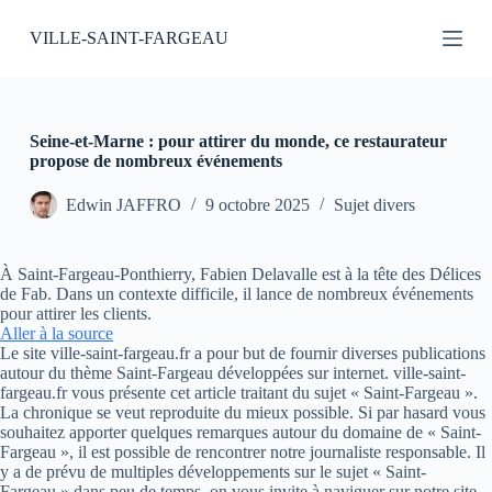
P
VILLE-SAINT-FARGEAU
a
s
s
e
r
a
Seine-et-Marne : pour attirer du monde, ce restaurateur
u
propose de nombreux événements
c
o
Edwin JAFFRO
9 octobre 2025
Sujet divers
n
t
e
À Saint-Fargeau-Ponthierry, Fabien Delavalle est à la tête des Délices
n
de Fab. Dans un contexte difficile, il lance de nombreux événements
u
pour attirer les clients.
Aller à la source
Le site ville-saint-fargeau.fr a pour but de fournir diverses publications
autour du thème Saint-Fargeau développées sur internet. ville-saint-
fargeau.fr vous présente cet article traitant du sujet « Saint-Fargeau ».
La chronique se veut reproduite du mieux possible. Si par hasard vous
souhaitez apporter quelques remarques autour du domaine de « Saint-
Fargeau », il est possible de rencontrer notre journaliste responsable. Il
y a de prévu de multiples développements sur le sujet « Saint-
Fargeau » dans peu de temps, on vous invite à naviguer sur notre site