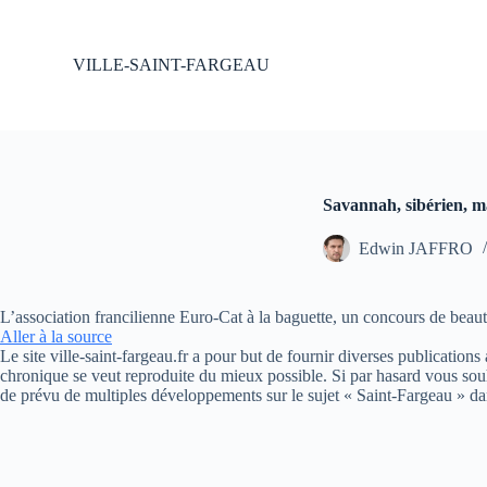
P
a
s
VILLE-SAINT-FARGEAU
s
e
r
a
u
c
o
Savannah, sibérien, m
n
t
Edwin JAFFRO
e
n
u
L’association francilienne Euro-Cat à la baguette, un concours de beau
Aller à la source
Le site ville-saint-fargeau.fr a pour but de fournir diverses publication
chronique se veut reproduite du mieux possible. Si par hasard vous souh
de prévu de multiples développements sur le sujet « Saint-Fargeau » da