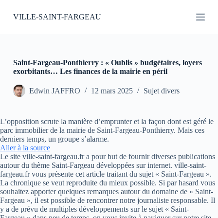
P
VILLE-SAINT-FARGEAU
a
s
s
e
r
a
Saint-Fargeau-Ponthierry : « Oublis » budgétaires, loyers
u
exorbitants… Les finances de la mairie en péril
c
o
Edwin JAFFRO
12 mars 2025
Sujet divers
n
t
e
L’opposition scrute la manière d’emprunter et la façon dont est géré le
n
parc immobilier de la mairie de Saint-Fargeau-Ponthierry. Mais ces
u
derniers temps, un groupe s’alarme.
Aller à la source
Le site ville-saint-fargeau.fr a pour but de fournir diverses publications
autour du thème Saint-Fargeau développées sur internet. ville-saint-
fargeau.fr vous présente cet article traitant du sujet « Saint-Fargeau ».
La chronique se veut reproduite du mieux possible. Si par hasard vous
souhaitez apporter quelques remarques autour du domaine de « Saint-
Fargeau », il est possible de rencontrer notre journaliste responsable. Il
y a de prévu de multiples développements sur le sujet « Saint-
Fargeau » dans peu de temps, on vous invite à naviguer sur notre site