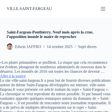
P
VILLE-SAINT-FARGEAU
a
s
s
e
r
a
Saint-Fargeau-Ponthierry. Neuf mois après la crue,
u
l’opposition inonde le maire de reproches
c
o
Edwin JAFFRO
14 octobre 2025
Sujet divers
n
t
e
«Les pluies printanières se profilent. Le risque que cela recommence
n
est évident, plongeant de nombreux administrés de nouveau dans le
u
désarroi. Les inondés de 2016 ont toutes les chances de devenir …
Aller à la source
Le site ville-saint-fargeau.fr a pour but de fournir diverses publications
autour du thème Saint-Fargeau développées sur internet. ville-saint-
fargeau.fr vous présente cet article traitant du sujet « Saint-Fargeau ».
La chronique se veut reproduite du mieux possible. Si par hasard vous
souhaitez apporter quelques remarques autour du domaine de « Saint-
Fargeau », il est possible de rencontrer notre journaliste responsable. Il
y a de prévu de multiples développements sur le sujet « Saint-
Fargeau » dans peu de temps, on vous invite à naviguer sur notre site