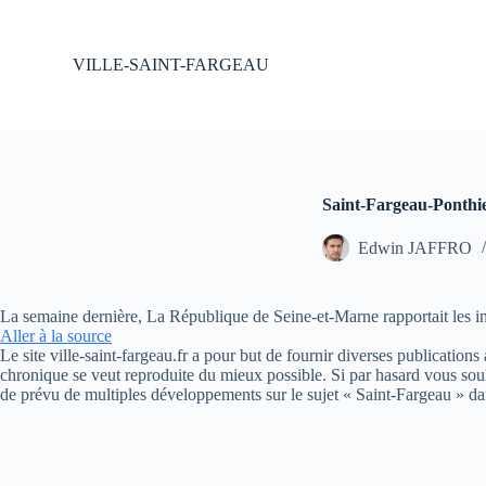
P
a
s
VILLE-SAINT-FARGEAU
s
e
r
a
u
c
o
Saint-Fargeau-Ponthier
n
t
Edwin JAFFRO
e
n
u
La semaine dernière, La République de Seine-et-Marne rapportait les in
Aller à la source
Le site ville-saint-fargeau.fr a pour but de fournir diverses publication
chronique se veut reproduite du mieux possible. Si par hasard vous souh
de prévu de multiples développements sur le sujet « Saint-Fargeau » da