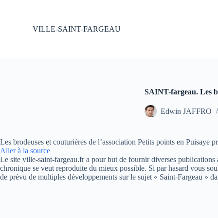
P
a
s
VILLE-SAINT-FARGEAU
s
e
r
a
u
c
o
SAINT-fargeau. Les br
n
t
Edwin JAFFRO
e
n
u
Les brodeuses et couturières de l’association Petits points en Puisaye p
Aller à la source
Le site ville-saint-fargeau.fr a pour but de fournir diverses publication
chronique se veut reproduite du mieux possible. Si par hasard vous souh
de prévu de multiples développements sur le sujet « Saint-Fargeau » da