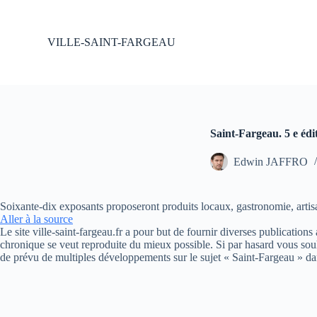
P
a
s
VILLE-SAINT-FARGEAU
s
e
r
a
u
c
o
Saint-Fargeau. 5 e éd
n
t
Edwin JAFFRO
e
n
u
Soixante-dix exposants proposeront produits locaux, gastronomie, artis
Aller à la source
Le site ville-saint-fargeau.fr a pour but de fournir diverses publication
chronique se veut reproduite du mieux possible. Si par hasard vous souh
de prévu de multiples développements sur le sujet « Saint-Fargeau » da