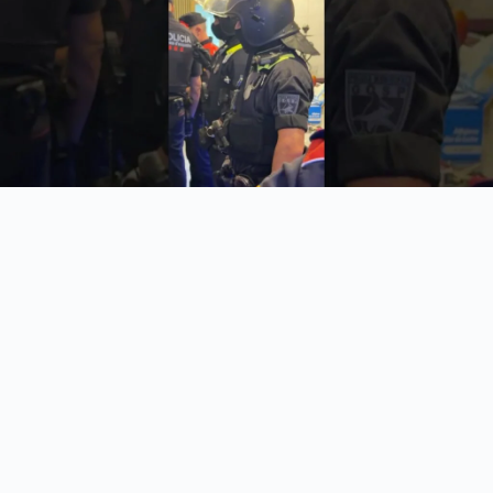
Cet écrit se veut reconstitué du mieux possible. Pour émettre des
observations sur ce dossier concernant le sujet « Saint-Fargeau »,
veuillez utiliser les contacts indiqués sur notre site web. ville-saint-
fargeau.fr est une plateforme numérique qui rassemble de nombreuses
informations publiées sur le web dont le sujet central est « Saint-
Fargeau ». ville-saint-fargeau.fr vous soumet cet article développant du
thème « Saint-Fargeau ». En consultant de façon régulière nos
contenus de blog vous serez au courant des futures parutions.