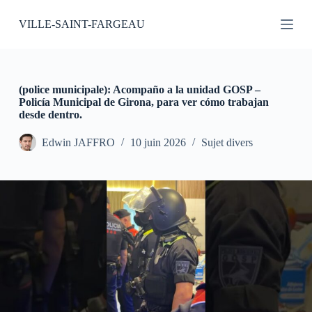
P
VILLE-SAINT-FARGEAU
a
s
s
e
r
a
(police municipale): Acompaño a la unidad GOSP –
u
Policía Municipal de Girona, para ver cómo trabajan
c
desde dentro.
o
n
Edwin JAFFRO
10 juin 2026
Sujet divers
t
e
n
u