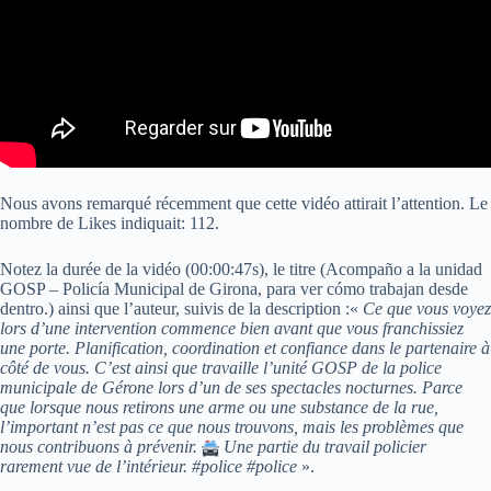
Nous avons remarqué récemment que cette vidéo attirait l’attention. Le
nombre de Likes indiquait: 112.
Notez la durée de la vidéo (00:00:47s), le titre (Acompaño a la unidad
GOSP – Policía Municipal de Girona, para ver cómo trabajan desde
dentro.) ainsi que l’auteur, suivis de la description :«
Ce que vous voyez
lors d’une intervention commence bien avant que vous franchissiez
une porte. Planification, coordination et confiance dans le partenaire à
côté de vous. C’est ainsi que travaille l’unité GOSP de la police
municipale de Gérone lors d’un de ses spectacles nocturnes. Parce
que lorsque nous retirons une arme ou une substance de la rue,
l’important n’est pas ce que nous trouvons, mais les problèmes que
nous contribuons à prévenir.
Une partie du travail policier
rarement vue de l’intérieur. #police #police
».