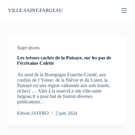
P
VILLE-SAINT-FARGEAU
a
s
s
e
r
a
u
Sujet divers
c
o
Les trésors cachés de la Puisaye, sur les pas de
n
l’écrivaine Colette
t
e
Au nord de la Bourgogne Franche-Comté, aux
n
confins de l’Yonne, de la Nièvre et du Loiret, la
u
Puisaye est une région vallonnée aux sols lourds,
riches1 … Aller à la sourceLe site ville-saint-
fargeau.fr a pour but de fournir diverses
publications…
Edwin JAFFRO
2 juin 2024