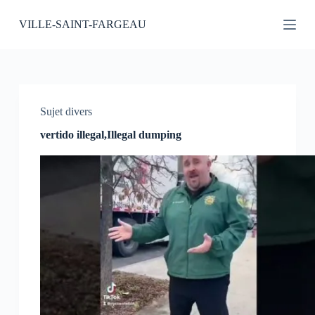
P
VILLE-SAINT-FARGEAU
a
s
s
e
r
a
u
Sujet divers
c
o
vertido illegal,Illegal dumping
n
t
e
n
u