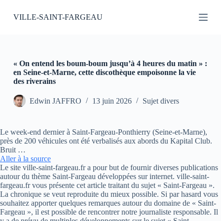
P
VILLE-SAINT-FARGEAU
a
s
s
e
r
a
« On entend les boum-boum jusqu’à 4 heures du matin » :
u
en Seine-et-Marne, cette discothèque empoisonne la vie
c
des riverains
o
n
Edwin JAFFRO
13 juin 2026
Sujet divers
t
e
n
Le week-end dernier à Saint-Fargeau-Ponthierry (Seine-et-Marne),
u
près de 200 véhicules ont été verbalisés aux abords du Kapital Club.
Bruit …
Aller à la source
Le site ville-saint-fargeau.fr a pour but de fournir diverses publications
autour du thème Saint-Fargeau développées sur internet. ville-saint-
fargeau.fr vous présente cet article traitant du sujet « Saint-Fargeau ».
La chronique se veut reproduite du mieux possible. Si par hasard vous
souhaitez apporter quelques remarques autour du domaine de « Saint-
Fargeau », il est possible de rencontrer notre journaliste responsable. Il
y a de prévu de multiples développements sur le sujet « Saint-