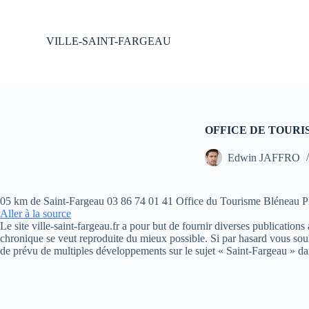
P
a
s
VILLE-SAINT-FARGEAU
s
e
r
a
u
c
o
OFFICE DE TOURISM
n
t
Edwin JAFFRO
e
n
u
05 km de Saint-Fargeau 03 86 74 01 41 Office du Tourisme Bléneau Pl
Aller à la source
Le site ville-saint-fargeau.fr a pour but de fournir diverses publication
chronique se veut reproduite du mieux possible. Si par hasard vous souh
de prévu de multiples développements sur le sujet « Saint-Fargeau » da