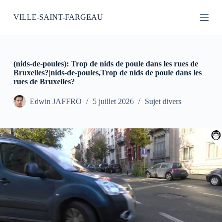
P
VILLE-SAINT-FARGEAU
a
s
s
e
r
a
(nids-de-poules): Trop de nids de poule dans les rues de
u
Bruxelles?|nids-de-poules,Trop de nids de poule dans les
c
rues de Bruxelles?
o
n
Edwin JAFFRO
5 juillet 2026
Sujet divers
t
e
n
u