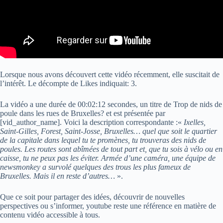
Lorsque nous avons découvert cette vidéo récemment, elle suscitait de
l’intérêt. Le décompte de Likes indiquait: 3.
La vidéo a une durée de 00:02:12 secondes, un titre de Trop de nids de
poule dans les rues de Bruxelles? et est présentée par
[vid_author_name]. Voici la description correspondante :«
Ixelles,
Saint-Gilles, Forest, Saint-Josse, Bruxelles… quel que soit le quartier
de la capitale dans lequel tu te promènes, tu trouveras des nids de
poules. Les routes sont abîmées de tout part et, que tu sois à vélo ou en
caisse, tu ne peux pas les éviter. Armée d’une caméra, une équipe de
newsmonkey a survolé quelques des trous les plus fameux de
Bruxelles. Mais il en reste d’autres…
».
Que ce soit pour partager des idées, découvrir de nouvelles
perspectives ou s’informer, youtube reste une référence en matière de
contenu vidéo accessible à tous.