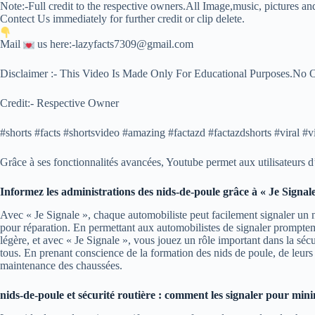
Note:-Full credit to the respective owners.All Image,music, pictures an
Contect Us immediately for further credit or clip delete.
Mail
us here:-lazyfacts7309@gmail.com
Disclaimer :- This Video Is Made Only For Educational Purposes.No 
Credit:- Respective Owner
#shorts #facts #shortsvideo #amazing #factazd #factazdshorts #viral #vi
Grâce à ses fonctionnalités avancées, Youtube permet aux utilisateurs d’a
Informez les administrations des nids-de-poule grâce à « Je Signal
Avec « Je Signale », chaque automobiliste peut facilement signaler un n
pour réparation. En permettant aux automobilistes de signaler prompteme
légère, et avec « Je Signale », vous jouez un rôle important dans la sécur
tous. En prenant conscience de la formation des nids de poule, de leurs i
maintenance des chaussées.
nids-de-poule et sécurité routière : comment les signaler pour mini