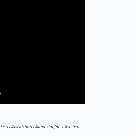
orts #viralshorts #amazingfacts #ytviral