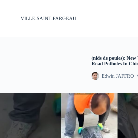
P
a
s
VILLE-SAINT-FARGEAU
s
e
r
a
u
c
o
(nids de poules): New
n
Road Potholes In China
t
e
Edwin JAFFRO
n
u