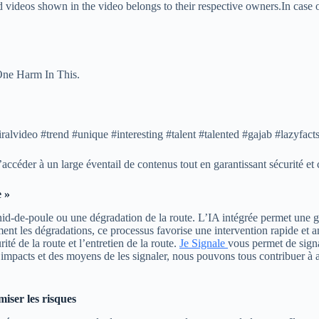
d videos shown in the video belongs to their respective owners.In case 
One Harm In This.
ralvideo #trend #unique #interesting #talent #talented #gajab #lazyfact
ccéder à un large éventail de contenus tout en garantissant sécurité et c
e »
id-de-poule ou une dégradation de la route. L’IA intégrée permet une ges
nt les dégradations, ce processus favorise une intervention rapide et am
ité de la route et l’entretien de la route.
Je Signale
vous permet de signa
mpacts et des moyens de les signaler, nous pouvons tous contribuer à amél
miser les risques