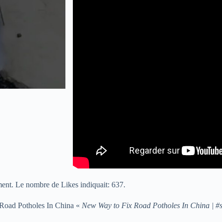
ent. Le nombre de Likes indiquait: 637.
 Road Potholes In China «
New Way to Fix Road Potholes In China | #sh