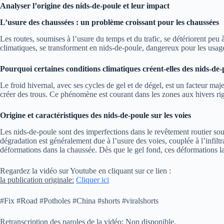
Analyser l’origine des nids-de-poule et leur impact
L’usure des chaussées : un problème croissant pour les chaussées
Les routes, soumises à l’usure du temps et du trafic, se détériorent peu 
climatiques, se transforment en nids-de-poule, dangereux pour les usag
Pourquoi certaines conditions climatiques créent-elles des nids-de-
Le froid hivernal, avec ses cycles de gel et de dégel, est un facteur maj
créer des trous. Ce phénomène est courant dans les zones aux hivers rig
Origine et caractéristiques des nids-de-poule sur les voies
Les nids-de-poule sont des imperfections dans le revêtement routier sous
dégradation est généralement due à l’usure des voies, couplée à l’infiltr
déformations dans la chaussée. Dès que le gel fond, ces déformations la
Regardez la vidéo sur Youtube en cliquant sur ce lien :
la publication originale:
Cliquer ici
#Fix #Road #Potholes #China #shorts #viralshorts
Retranscription des paroles de la vidéo:
Non disponible.