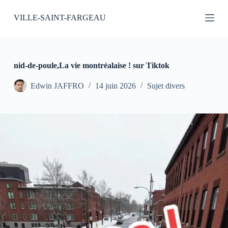
P
VILLE-SAINT-FARGEAU
a
s
s
e
r
a
nid-de-poule,La vie montréalaise ! sur Tiktok
u
c
Edwin JAFFRO
14 juin 2026
Sujet divers
o
n
t
e
n
u