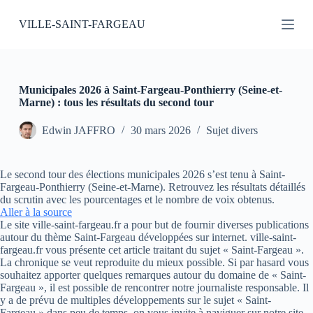
P
VILLE-SAINT-FARGEAU
a
s
s
e
r
a
Municipales 2026 à Saint-Fargeau-Ponthierry (Seine-et-
u
Marne) : tous les résultats du second tour
c
o
Edwin JAFFRO
30 mars 2026
Sujet divers
n
t
e
Le second tour des élections municipales 2026 s’est tenu à Saint-
n
Fargeau-Ponthierry (Seine-et-Marne). Retrouvez les résultats détaillés
u
du scrutin avec les pourcentages et le nombre de voix obtenus.
Aller à la source
Le site ville-saint-fargeau.fr a pour but de fournir diverses publications
autour du thème Saint-Fargeau développées sur internet. ville-saint-
fargeau.fr vous présente cet article traitant du sujet « Saint-Fargeau ».
La chronique se veut reproduite du mieux possible. Si par hasard vous
souhaitez apporter quelques remarques autour du domaine de « Saint-
Fargeau », il est possible de rencontrer notre journaliste responsable. Il
y a de prévu de multiples développements sur le sujet « Saint-
Fargeau » dans peu de temps, on vous invite à naviguer sur notre site