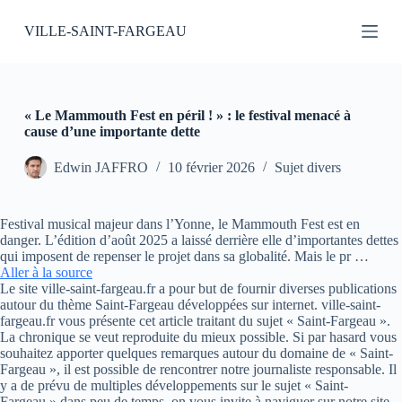
P
VILLE-SAINT-FARGEAU
a
s
s
e
r
a
« Le Mammouth Fest en péril ! » : le festival menacé à
u
cause d’une importante dette
c
o
Edwin JAFFRO
10 février 2026
Sujet divers
n
t
e
Festival musical majeur dans l’Yonne, le Mammouth Fest est en
n
danger. L’édition d’août 2025 a laissé derrière elle d’importantes dettes
u
qui imposent de repenser le projet dans sa globalité. Mais le pr …
Aller à la source
Le site ville-saint-fargeau.fr a pour but de fournir diverses publications
autour du thème Saint-Fargeau développées sur internet. ville-saint-
fargeau.fr vous présente cet article traitant du sujet « Saint-Fargeau ».
La chronique se veut reproduite du mieux possible. Si par hasard vous
souhaitez apporter quelques remarques autour du domaine de « Saint-
Fargeau », il est possible de rencontrer notre journaliste responsable. Il
y a de prévu de multiples développements sur le sujet « Saint-
Fargeau » dans peu de temps, on vous invite à naviguer sur notre site