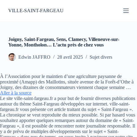
P
VILLE-SAINT-FARGEAU
a
s
s
e
r
a
Joigny, Saint-Fargeau, Sens, Clamecy, Villeneuve-sur-
u
Yonne, Montholon… L’actu près de chez vous
c
o
Edwin JAFFRO
28 avril 2025
Sujet divers
n
t
e
À l’Association pour le maintien d’une agriculture paysanne de
n
proximité (Amapp) des Maillotins, située avenue de la Forêt-d’Othe à
u
Joigny, des dizaines de consommateurs viennent chaque semaine …
Aller à la source
Le site ville-saint-fargeau.fr a pour but de fournir diverses publications
autour du thème Saint-Fargeau développées sur internet. ville-saint-
fargeau.fr vous présente cet article traitant du sujet « Saint-Fargeau ».
La chronique se veut reproduite du mieux possible. Si par hasard vous
souhaitez apporter quelques remarques autour du domaine de « Saint-
Fargeau », il est possible de rencontrer notre journaliste responsable. Il
y a de prévu de multiples développements sur le sujet « Saint-
Fargeau » dans peu de temps, on vous invite à naviguer sur notre site