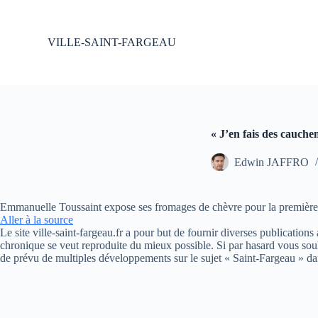
P
a
s
VILLE-SAINT-FARGEAU
s
e
r
a
u
c
o
« J’en fais des cauche
n
t
Edwin JAFFRO
e
n
u
Emmanuelle Toussaint expose ses fromages de chèvre pour la première foi
Aller à la source
Le site ville-saint-fargeau.fr a pour but de fournir diverses publication
chronique se veut reproduite du mieux possible. Si par hasard vous souh
de prévu de multiples développements sur le sujet « Saint-Fargeau » da