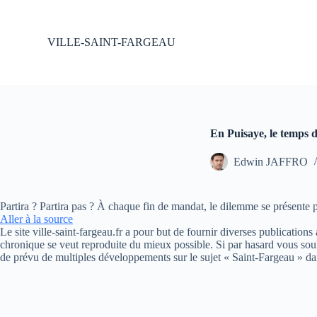
P
a
s
VILLE-SAINT-FARGEAU
s
e
r
a
u
c
o
En Puisaye, le temps d
n
t
Edwin JAFFRO
e
n
u
Partira ? Partira pas ? À chaque fin de mandat, le dilemme se présente 
Aller à la source
Le site ville-saint-fargeau.fr a pour but de fournir diverses publication
chronique se veut reproduite du mieux possible. Si par hasard vous souh
de prévu de multiples développements sur le sujet « Saint-Fargeau » da