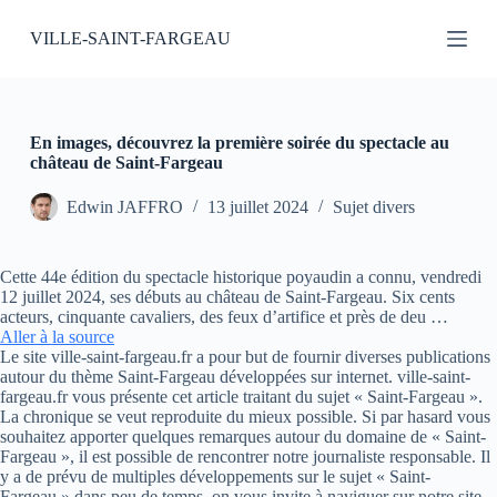
P
VILLE-SAINT-FARGEAU
a
s
s
e
r
a
En images, découvrez la première soirée du spectacle au
u
château de Saint-Fargeau
c
o
Edwin JAFFRO
13 juillet 2024
Sujet divers
n
t
e
Cette 44e édition du spectacle historique poyaudin a connu, vendredi
n
12 juillet 2024, ses débuts au château de Saint-Fargeau. Six cents
u
acteurs, cinquante cavaliers, des feux d’artifice et près de deu …
Aller à la source
Le site ville-saint-fargeau.fr a pour but de fournir diverses publications
autour du thème Saint-Fargeau développées sur internet. ville-saint-
fargeau.fr vous présente cet article traitant du sujet « Saint-Fargeau ».
La chronique se veut reproduite du mieux possible. Si par hasard vous
souhaitez apporter quelques remarques autour du domaine de « Saint-
Fargeau », il est possible de rencontrer notre journaliste responsable. Il
y a de prévu de multiples développements sur le sujet « Saint-
Fargeau » dans peu de temps, on vous invite à naviguer sur notre site